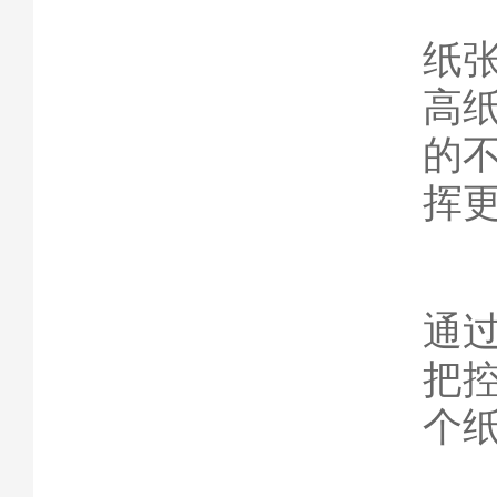
纸
高
的
挥
通
把
个