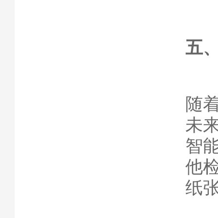
五
随
未
智
他
纸