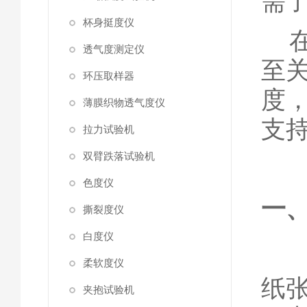
需
杯身挺度仪
在
透气度测定仪
至
环压取样器
度
薄膜织物透气度仪
支
拉力试验机
双臂跌落试验机
色度仪
一
撕裂度仪
白度仪
柔软度仪
纸
夹抱试验机