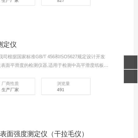
生产厂家
527
度测定仪
司根据国家标准GB/T 456和ISO5627规定设计开发
板表面平滑度的检测仪器,适用于检测中高平滑度纸板
纸板）等纸品材料的平滑度值（s）；是包装、印刷及
厂商性质
浏览量
生产厂家
491
板印刷表面强度测定仪（干拉毛仪）