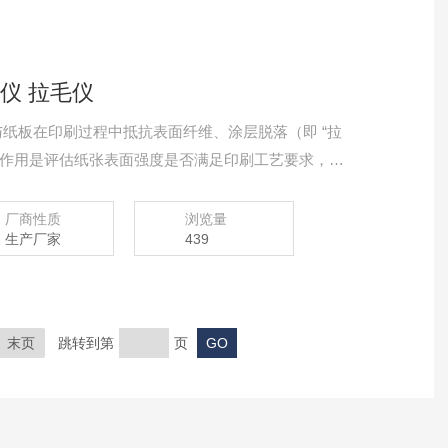
度仪 拉毛仪
与纸板在印刷过程中抵抗表面纤维、涂层脱落（即 “拉
核心作用是评估纸张表面强度是否满足印刷工艺要求，避
出现质量缺陷（如墨层不均、图文模糊、印版污染
厂商性质
浏览量
生产厂家
439
末页
跳转到第
页