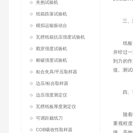
夹抱试验机
纸箱跌落试验机
三、测
模拟运输振动台
瓦楞纸箱抗压强度试验机
纸板弯
戳穿强度试验机
并经过一
耐破强度试验机
到力的作
值。测试
粘合夹具/平压取样器
边压/粘合取样器
四、市
边压强度测定仪
瓦楞纸板厚度测定仪
随着纸
可调距裁纸刀
重视程度
COB吸收性取样器
捷、高效