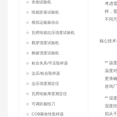
夹抱试验机
考虑
样，
纸箱跌落试验机
不同
模拟运输振动台
瓦楞纸箱抗压强度试验机
核心技术
戳穿强度试验机
耐破强度试验机
** 
粘合夹具/平压取样器
温度对
边压/粘合取样器
更准
边压强度测定仪
咨询
瓦楞纸板厚度测定仪
** 
可调距裁纸刀
湿度控
拟从
COB吸收性取样器