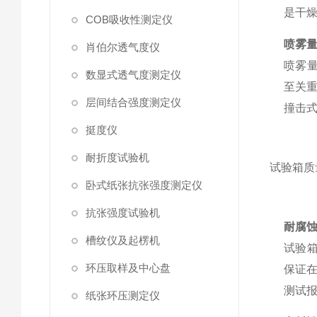
是干
COB吸收性测定仪
喷雾
肖伯尔透气度仪
喷雾量
数显式透气度测定仪
至关
层间结合强度测定仪
撞击
挺度仪
耐折度试验机
试验箱质
卧式纸张抗张强度测定仪
抗张强度试验机
耐腐
槽纹仪及起楞机
试验
环压取样及中心盘
保证
测试
纸张环压测定仪