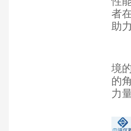
性
者
助
氙
境
的
力