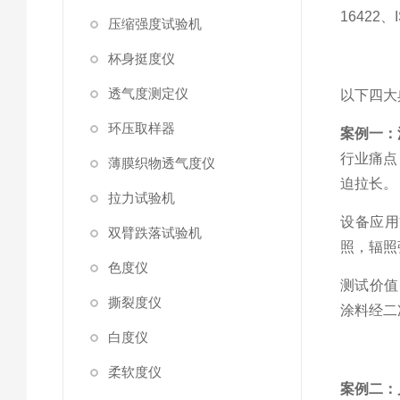
16422
压缩强度试验机
杯身挺度仪
透气度测定仪
以下四大
环压取样器
案例一：
行业痛点
薄膜织物透气度仪
迫拉长。
拉力试验机
设备应用
双臂跌落试验机
照，辐照
色度仪
测试价值
撕裂度仪
涂料经二
白度仪
柔软度仪
案例二：