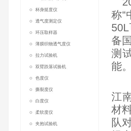
2
杯身挺度仪
称
透气度测定仪
5
环压取样器
备
薄膜织物透气度仪
测
拉力试验机
能
双臂跌落试验机
色度仪
撕裂度仪
江
白度仪
材
柔软度仪
队
夹抱试验机