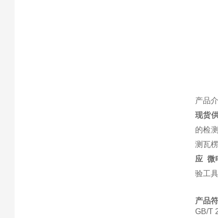
产品
现货
的检测
测瓦楞
应 微
验工
产品
GB/