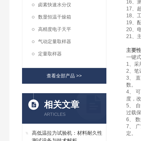
16
卤素快速水分仪
17、
18、
数显恒温干燥箱
19、
高精度电子天平
20、
21、
气动定量取样器
主要
定量取样器
一键
1
、
采
2、笔
查看全部产品 >>
3、
数。
4、
度，
相关文章
5、
过载
ARTICLES
6、 
7、
高低温拉力试验机：材料耐久性
定。
测试设备与技术解析