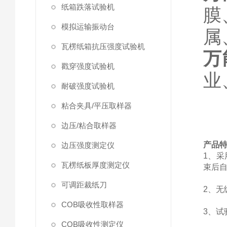
纸箱跌落试验机
膜
模拟运输振动台
属
瓦楞纸箱抗压强度试验机
万
戳穿强度试验机
业
耐破强度试验机
粘合夹具/平压取样器
边压/粘合取样器
产品
边压强度测定仪
1、
瓦楞纸板厚度测定仪
束后
可调距裁纸刀
2、无
COB吸收性取样器
3、
COB吸收性测定仪