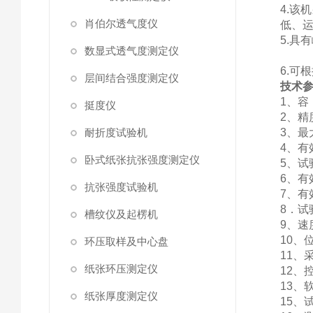
4.
肖伯尔透气度仪
低、
5.具
数显式透气度测定仪
6.
层间结合强度测定仪
技术
1、容 
挺度仪
2、精
耐折度试验机
3、最
4、有效
卧式纸张抗张强度测定仪
5、试
6、有
抗张强度试验机
7、有
8．试验
槽纹仪及起楞机
9、速
10、
环压取样及中心盘
11、
纸张环压测定仪
12、
13
纸张厚度测定仪
15、