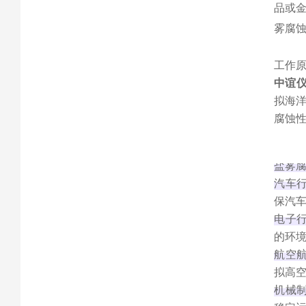
品或
雾腐蚀
工作
中谊仪
拟海
腐蚀
盐雾
汽车
保汽车
电子
的环境
航空
拟高空
机械