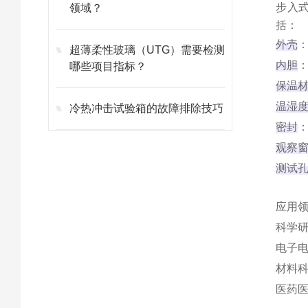
步入
领域？
括：
外壳
‌
超薄柔性玻璃（UTG）需要检测
内胆
‌
哪些项目指标？
保温
温湿
冷热冲击试验箱的故障排除技巧
密封
观察
测试
应用
科学
电子
材料
医药‌