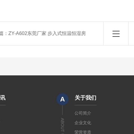
篇：
ZY-A602东莞厂家 步入式恒温恒湿房
资讯
关于我们
A
闻
公司简介
ABOUT US
章
企业文化
荣营资质