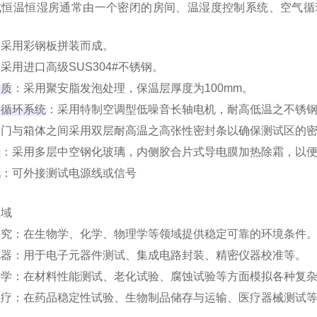
式恒温恒湿房通常由一个密闭的房间、温湿度控制系统、空气循
：采用彩钢板拼装而成。
：采用进口高级SUS304#不锈钢。
材质
‌：采用聚安脂发泡处理，保温层厚度为100mm。
度循环系统
‌：采用特制空调型低噪音长轴电机，耐高低温之不锈
‌：门与箱体之间采用双层耐高温之高张性密封条以确保测试区的
窗
‌：采用多层中空钢化玻璃，内侧胶合片式导电膜加热除霜，以
孔
‌：可外接测试电源线或信号‌
领域
研究：在生物学、化学、物理学等领域提供稳定可靠的环境条件
电器：用于电子元器件测试、集成电路封装、精密仪器校准等。
科学：在材料性能测试、老化试验、腐蚀试验等方面模拟各种复
医疗：在药品稳定性试验、生物制品储存与运输、医疗器械测试