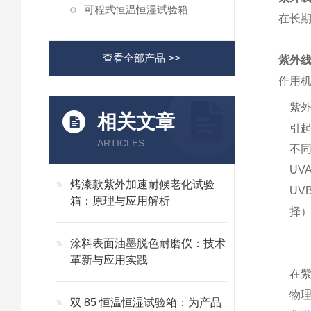
可程式恒温恒湿试验箱
在长
查看全部产品 >>
紫外
作用
紫外
相关文章
引起
ARTICLES
不
UV
烤漆款紫外加速耐候老化试验
U
箱：原理与应用解析
择
涂料表面油墨脱色耐磨仪：技术
革新与应用实践
在
物
双 85 恒温恒湿试验箱：为产品