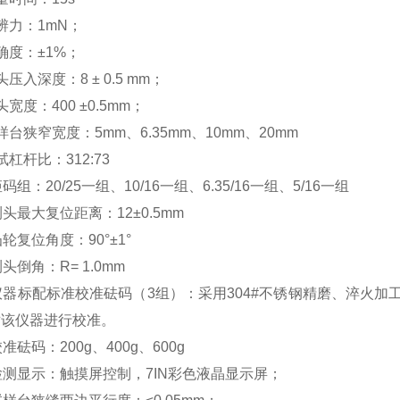
辨力：1mN；
确度：±1%；
压入深度：8 ± 0.5 mm；
宽度：400 ±0.5mm；
样台狭窄宽度：5mm、6.35mm、10mm、20mm
试杠杆比：312:73
码组：20/25一组、10/16一组、6.35/16一组、5/16一组
测头最大复位距离：12±0.5mm
凸轮复位角度：90°±1°
头倒角：R= 1.0mm
仪器标配标准校准砝码（3组）：采用304#不锈钢精磨、淬火
对该仪器进行校准。
准砝码：200g、400g、600g
检测显示：触摸屏控制，7IN彩色液晶显示屏；