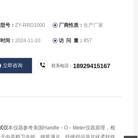
品型号：
ZY-RRD1000
厂商性质：
生产厂家
新时间：
2024-11-10
访 问 量：
857
18929415167
立即咨询
联系电话：
试仪
本仪器参考美国Handle－O－Meter仪器原理，根
要用于中高档卫生纸、烟草薄片、纤维织品等片状柔软件