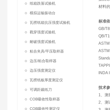
纸箱跌落试验机
材料
模拟运输振动台
标准
瓦楞纸箱抗压强度试验机
GB/
戳穿强度试验机
QB/
耐破强度试验机
AST
ASTM 
粘合夹具/平压取样器
Standa
边压/粘合取样器
TAP
边压强度测定仪
INDA 
瓦楞纸板厚度测定仪
技术
可调距裁纸刀
1、测
COB吸收性取样器
2、测
COB吸收性测定仪
3、测