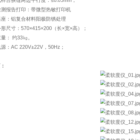
试样台狭缝两边平行度：≤0.05mm；
检测报告打印：带微型热敏打印机
基座：铝复合材料阳极防锈处理
外形尺寸：570×415×200（长×宽×高）；
重量： 约33㎏。
源：AC 220V±22V，50Hz；
页：