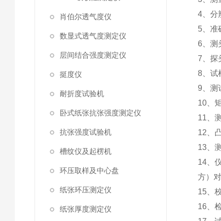
4、分
肖伯尔透气度仪
5、准
数显式透气度测定仪
6、测头
层间结合强度测定仪
7、探头
8、试
挺度仪
9、测
耐折度试验机
10、矩
卧式纸张抗张强度测定仪
11、
抗张强度试验机
12、
13、测
槽纹仪及起楞机
14、
环压取样及中心盘
方）
纸张环压测定仪
15、校
16、
纸张厚度测定仪