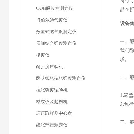
将可弯
COB吸收性测定仪
品在折
肖伯尔透气度仪
设备
数显式透气度测定仪
一、
层间结合强度测定仪
我们
挺度仪
求。
耐折度试验机
二、
卧式纸张抗张强度测定仪
抗张强度试验机
1.涵
槽纹仪及起楞机
2.包
环压取样及中心盘
三、
纸张环压测定仪