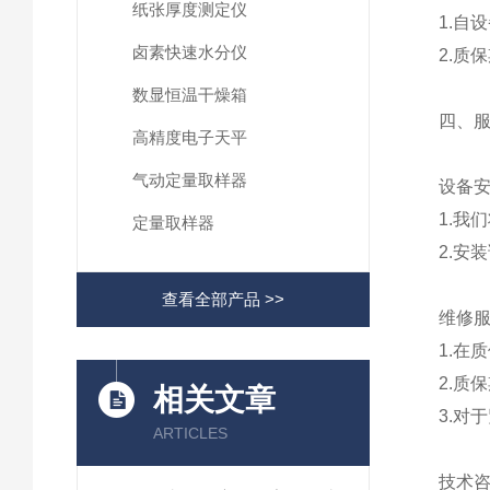
纸张厚度测定仪
1.自
卤素快速水分仪
2.质
数显恒温干燥箱
四、
高精度电子天平
气动定量取样器
设备
1.我
定量取样器
2.安
查看全部产品 >>
维修
1.在
2.质
相关文章
3.对
ARTICLES
技术