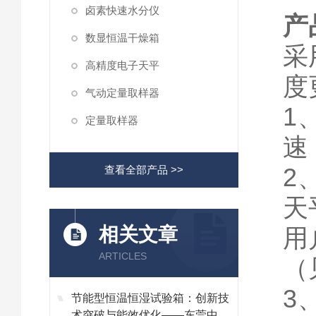
卤素快速水分仪
产
数显恒温干燥箱
采
高精度电子天平
度
气动定量取样器
1
定量取样器
速
2
查看全部产品 >>
天
相关文章
用
ARTICLES
（
3
节能型恒温恒湿试验箱：创新技
术突破与能效优化——东莞中谊