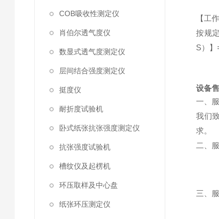
COB吸收性测定仪
【工
肖伯尔透气度仪
按规定
S）】=
数显式透气度测定仪
层间结合强度测定仪
设备
挺度仪
一、
耐折度试验机
我们
卧式纸张抗张强度测定仪
求。
二、
抗张强度试验机
槽纹仪及起楞机
环压取样及中心盘
三、
纸张环压测定仪