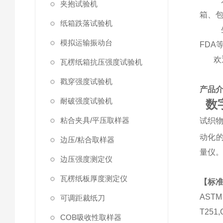
夹抱试验机
箱、
纸箱跌落试验机
模拟运输振动台
FDA
欢迎
瓦楞纸箱抗压强度试验机
戳穿强度试验机
产品
耐破强度试验机
数
粘合夹具/平压取样器
试织
动化
边压/粘合取样器
量仪
边压强度测定仪
瓦楞纸板厚度测定仪
【标
ASTM 
可调距裁纸刀
T25
COB吸收性取样器