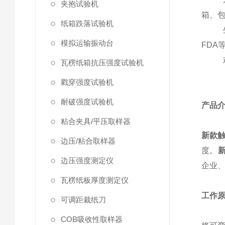
夹抱试验机
箱、
纸箱跌落试验机
模拟运输振动台
FDA
瓦楞纸箱抗压强度试验机
戳穿强度试验机
耐破强度试验机
产品
粘合夹具/平压取样器
新款触
边压/粘合取样器
度。
边压强度测定仪
企业
瓦楞纸板厚度测定仪
工作
可调距裁纸刀
COB吸收性取样器