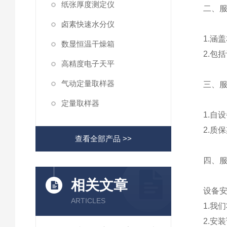
纸张厚度测定仪
二、
卤素快速水分仪
1.涵
数显恒温干燥箱
2.包
高精度电子天平
气动定量取样器
三、
定量取样器
1.自
2.质
查看全部产品 >>
四、
相关文章
设备
ARTICLES
1.我
2.安