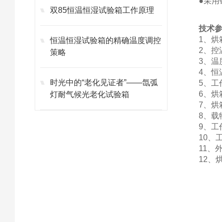
●采
​​双85恒温恒湿试验箱工作原理
技术
1、烘
恒温恒湿试验箱的精确温度调控
2、控
策略
3、温
4、恒
时光中的“老化见证者”——氙弧
5、工
6、烘
灯耐气候光老化试验箱
7、烘
8、载
9、工
10、
11、
12、