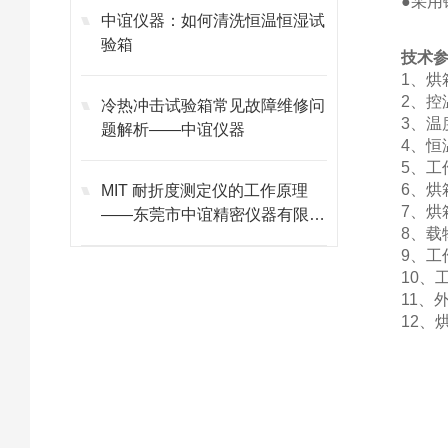
●采
中谊仪器：如何清洗恒温恒湿试
验箱
技术
1、烘
2、控
冷热冲击试验箱常见故障维修问
3、温
题解析——中谊仪器
4、恒
5、工
6、烘
MIT 耐折度测定仪的工作原理
7、烘
——东莞市中谊精密仪器有限公
8、载
司
9、工
10、
11、
12、