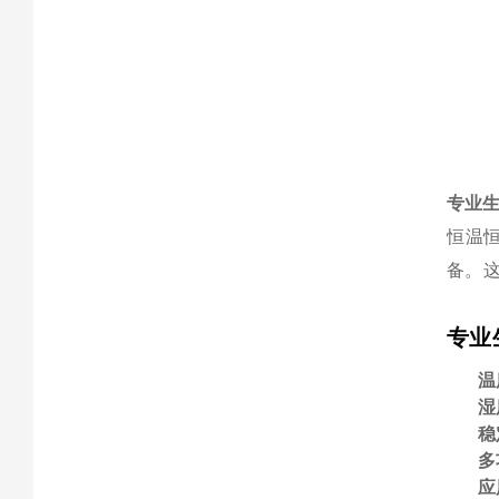
专业
恒温
备。
专业
温
湿
稳
多
应