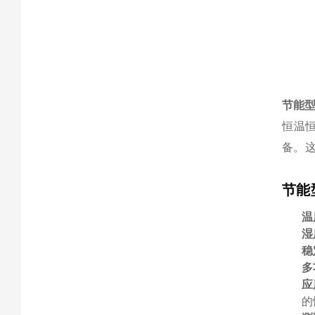
节能
恒温
备。
节能
温
湿
稳
多
应
的