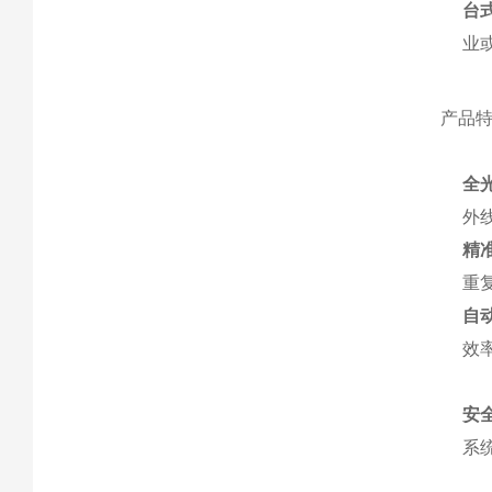
台
业
产品
全
外
精
重
自
效率
安
系