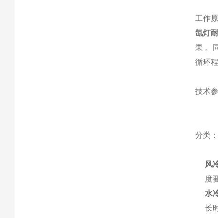
工作
氙灯
果 
循环
技术
分类
风
度
水
长