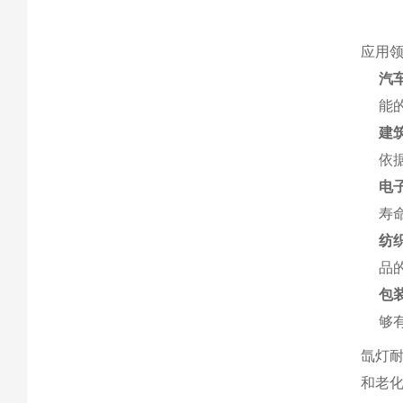
应用
汽
能
建
依
电
寿
纺
品
包
够
氙灯
和老