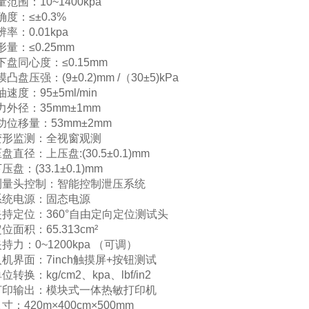
范围：10~1400kpa
确度：≤±0.3%
率：0.01kpa
形量：≤0.25mm
下盘同心度：≤0.15mm
凸盘压强：(9±0.2)mm /（30±5)kPa
速度：95±5ml/min
力外径：35mm±1mm
功位移量：53mm±2mm
变形监测：全视窗观测
盘直径：上压盘:(30.5±0.1)mm
压盘：(33.1±0.1)mm
测量头控制：智能控制泄压系统
系统电源：固态电源
夹持定位：360°自由定向定位测试头
位面积：65.313cm²
持力：0~1200kpa （可调）
人机界面：7inch触摸屏+按钮测试
位转换：kg/cm2、kpa、lbf/in2
打印输出：模块式一体热敏打印机
寸：420m×400cm×500mm