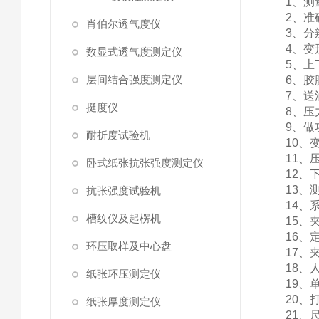
1、测量
2、准
肖伯尔透气度仪
3、分辨
4、变
数显式透气度测定仪
5、上
层间结合强度测定仪
6、胶膜
7、送油
挺度仪
8、压
9、做
耐折度试验机
10、
11、压
卧式纸张抗张强度测定仪
12、下
13、
抗张强度试验机
14、
槽纹仪及起楞机
15、
16、定
环压取样及中心盘
17、夹
18、
纸张环压测定仪
19、单
20、
纸张厚度测定仪
21、尺