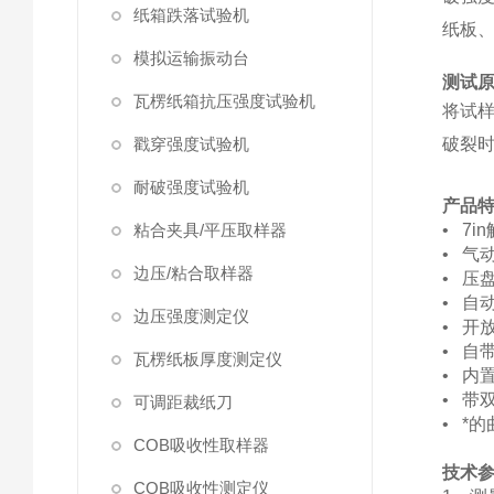
纸箱跌落试验机
纸板
模拟运输振动台
测试
瓦楞纸箱抗压强度试验机
将试
戳穿强度试验机
破裂
耐破强度试验机
产品
粘合夹具/平压取样器
• 7
• 气
边压/粘合取样器
• 压
• 自
边压强度测定仪
• 开
• 自
瓦楞纸板厚度测定仪
• 内
• 
可调距裁纸刀
• *
COB吸收性取样器
技术
COB吸收性测定仪