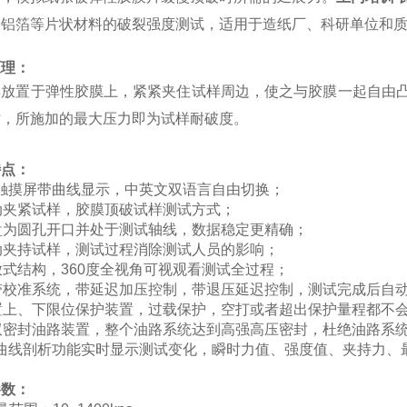
、铝箔等片状材料的破裂强度测试，适用于造纸厂、科研单位和
原理：
样放置于弹性胶膜上，紧紧夹住试样周边，使之与胶膜一起自由
时，所施加的最大压力即为试样耐破度。
特点：
in触摸屏带曲线显示，中英文双语言自由切换；
动夹紧试样，胶膜顶破试样测试方式；
盘为圆孔开口并处于测试轴线，数据稳定更精确；
动夹持试样，测试过程消除测试人员的影响；
放式结构，360度全视角可视观看测试全过程；
带校准系统，带延迟加压控制，带退压延迟控制，测试完成后自
置上、下限位保护装置，过载保护，空打或者超出保护量程都不
带双密封油路装置，整个油路系统达到高强高压密封，杜绝油路系
的曲线剖析功能实时显示测试变化，瞬时力值、强度值、夹持力
参数：