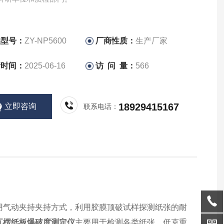
品型号：
ZY-NP5600
厂商性质：
生产厂家
新时间：
2025-06-16
访 问 量：
566
18929415167
立即咨询
联系电话：
用气动夹持夹持方式，利用胶膜顶破试样探测纸张的耐
瓦楞纸板爆破度测定仪
主要用于检测各类纸张、低克重