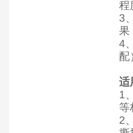
程
3
果
4
配
适
1
等
2
撕