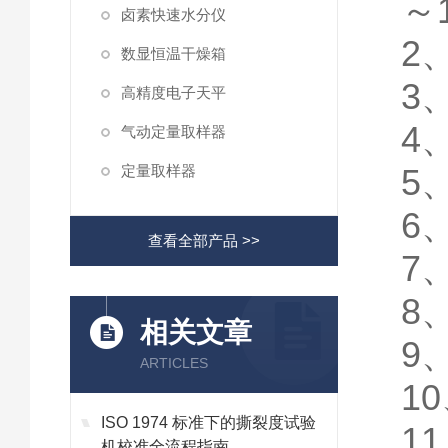
～
卤素快速水分仪
2
数显恒温干燥箱
3
高精度电子天平
4
气动定量取样器
定量取样器
5
6
查看全部产品 >>
7
8
相关文章
9
ARTICLES
10
ISO 1974 标准下的撕裂度试验
11
机校准全流程指南