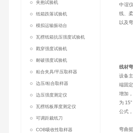
夹抱试验机
中谊仪
线、
纸箱跌落试验机
以及
模拟运输振动台
瓦楞纸箱抗压强度试验机
戳穿强度试验机
耐破强度试验机
线材
粘合夹具/平压取样器
设备
边压/粘合取样器
端固
增加
边压强度测定仪
为 1
瓦楞纸板厚度测定仪
公式，
可调距裁纸刀
弯曲
COB吸收性取样器