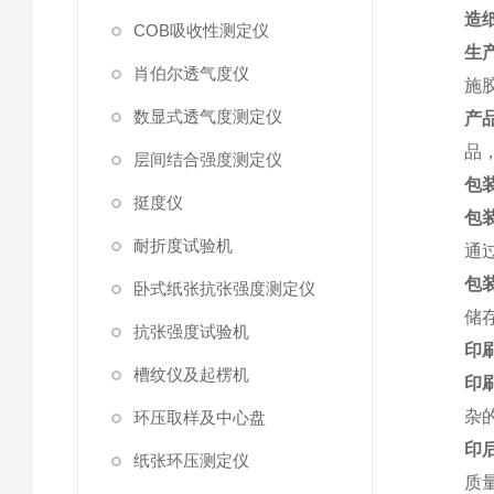
造
COB吸收性测定仪
生
肖伯尔透气度仪
施
数显式透气度测定仪
产
品
层间结合强度测定仪
包
挺度仪
包
耐折度试验机
通
包
卧式纸张抗张强度测定仪
储
抗张强度试验机
印
槽纹仪及起楞机
印
杂
环压取样及中心盘
印
纸张环压测定仪
质