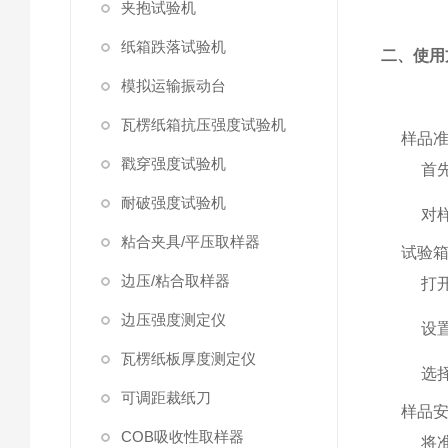
夹抱试验机
纸箱跌落试验机
二、使用
模拟运输振动台
瓦楞纸箱抗压强度试验机
样品
戳穿强度试验机
首
耐破强度试验机
对
粘合夹具/平压取样器
试验
边压/粘合取样器
打
边压强度测定仪
设
瓦楞纸板厚度测定仪
选
可调距裁纸刀
样品
COB吸收性取样器
将