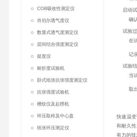
COB吸收性测定仪
启动
确
肖伯尔透气度仪
试验
数显式透气度测定仪
在
层间结合强度测定仪
记
挺度仪
试验
耐折度试验机
当
卧式纸张抗张强度测定仪
取
抗张强度试验机
槽纹仪及起楞机
环压取样及中心盘
快速温变
和耐久性
纸张环压测定仪
有力的技