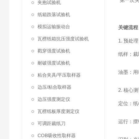
“
第一次
夹抱试验机
纸箱跌落试验机
模拟运输振动台
关键流程
瓦楞纸箱抗压强度试验机
1. 预处
戳穿强度试验机
纸样：裁取
耐破强度试验机
油墨：用
粘合夹具/平压取样器
边压/粘合取样器
2. 核
边压强度测定仪
定位：纸
瓦楞纸板厚度测定仪
运行：摆锤
可调距裁纸刀
COB吸收性取样器