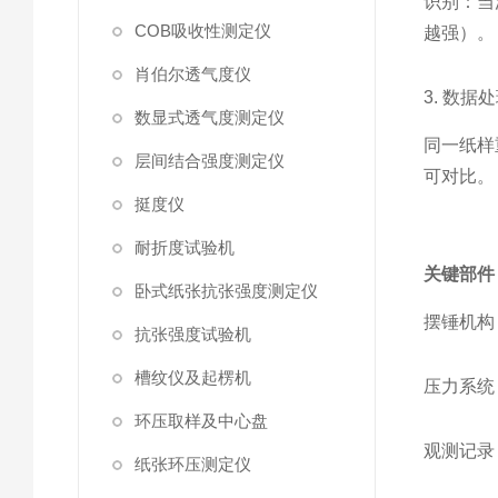
识别：当
COB吸收性测定仪
越强）。
肖伯尔透气度仪
3. 数
数显式透气度测定仪
同一纸样重
层间结合强度测定仪
可对比。
挺度仪
耐折度试验机
关键部件
卧式纸张抗张强度测定仪
摆锤机构
抗张强度试验机
槽纹仪及起楞机
压力系统
环压取样及中心盘
观测记录
纸张环压测定仪