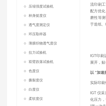
流印刷工
压缩强度试验机
配方优化
杯身挺度仪
磨性等测
于造纸、
透气度测定仪
环压取样器
薄膜织物透气度仪
拉力试验机
IGT印
双臂跌落试验机
展开，贴
色度仪
以 “加
撕裂度仪
实际印刷
白度仪
IGT 
柔软度仪
化压力，