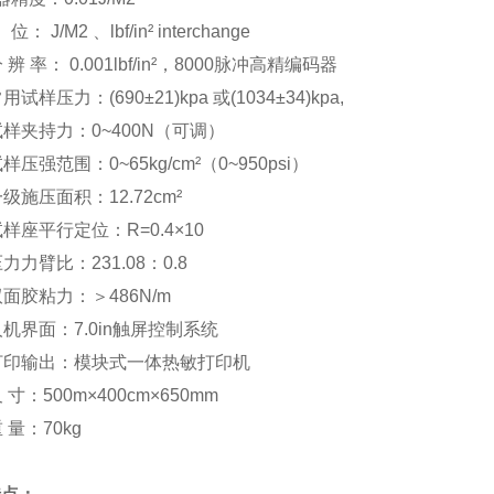
： J/M2 、lbf/in² interchange
 辨 率： 0.001lbf/in²，8000脉冲高精编码器
用试样压力：(690±21)kpa 或(1034±34)kpa,
试样夹持力：0~400N（可调）
样压强范围：0~65kg/cm²（0~950psi）
一级施压面积：12.72cm²
试样座平行定位：R=0.4×10
力力臂比：231.08：0.8
双面胶粘力：＞486N/m
人机界面：7.0in触屏控制系统
打印输出：模块式一体热敏打印机
 寸：500m×400cm×650mm
 量：70kg