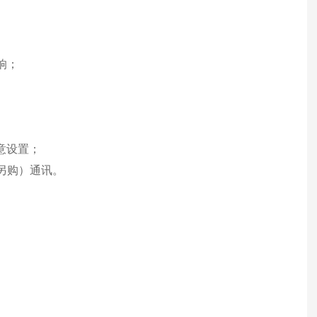
响；
意设置；
另购）通讯。