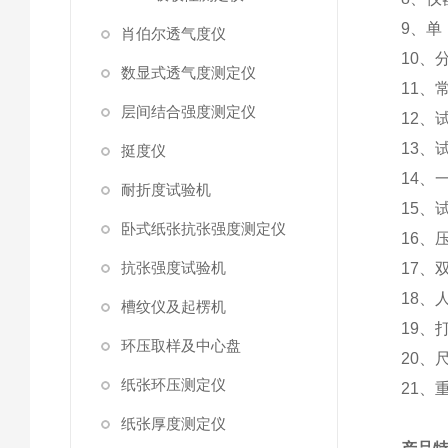
9、单 位
肖伯尔透气度仪
10、分
数显式透气度测定仪
11、常
层间结合强度测定仪
12、
13、试
挺度仪
14、
耐折度试验机
15、
卧式纸张抗张强度测定仪
16、压
抗张强度试验机
17、
18、
槽纹仪及起楞机
19、
环压取样及中心盘
20、尺
纸张环压测定仪
21、重
纸张厚度测定仪