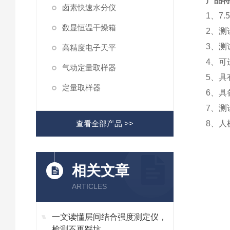
产品
卤素快速水分仪
1、7
数显恒温干燥箱
2
、测
3
、
测
高精度电子天平
4
、可
气动定量取样器
5
、
具
定量取样器
6
、
具
7、
测
查看全部产品 >>
8
、
人
相关文章
ARTICLES
一文读懂层间结合强度测定仪，
检测不再踩坑