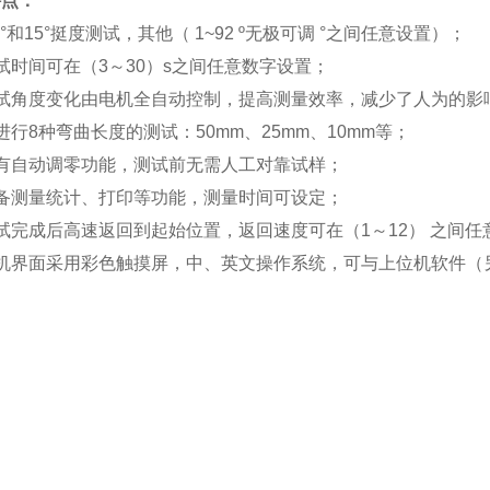
特点：
.5°和15°挺度测试，其他（ 1~92 º无极可调 °之间任意设置）；
试时间可在（
3
～
30
）
s
之间任意数字设置；
试角度变化由电机全自动控制，提高测量效率，减少了人为的影
进行8
种弯曲长度的测试：
50mm
、
25mm
、
10mm等；
有自动调零功能，测试前无需人工对靠试样；
备测量统计、打印等功能，测量时间可设定；
试完成后高速返回到起始位置，返回速度可在（
1
～
12
） 之间任
机界面采用彩色触摸屏，中、英文操作系统，可与上位机软件（