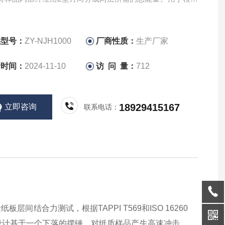
缘纸板、纱管纸、灰纸板等工业用纸的层间剥离强度测试，
品型号：
ZY-NJH1000
厂商性质：
生产厂家
新时间：
2024-11-10
访 问 量：
712
18929415167
立即咨询
联系电话：
结合力测试，根据TAPPI T569和ISO 16260
设计基于一个下落的摆锤，对纸质样品产生高速冲击，