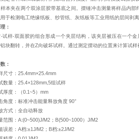
质样本夹在两个双涂层胶带基底之间。摆锤冲击测量将样品内部
仪
用于检测电工绝缘纸板、纱管纸、灰纸板等工业用纸的层间剥
原理：
胶-试样-双面胶的组合形成一个夹层结构，该夹层被压在一个
铝块翻转，并在Z向破坏试样。通过测定摆动的位置来计算试样被
参数：
尺寸：25.4mm×25.4mm
试数量：25.4×128mm,5组试样
试厚度：（0.1~5）mm
击角度：标准冲击能量释放角度 90°
放方式：全自动释放
范围：A:(0~500)J/M2；B(500~1000）J/M2
误差：A档:±1J/M2；B档:±2J/M2
精度：0.01J/M2