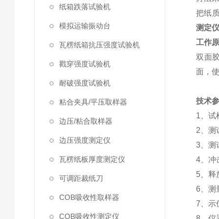
纸箱跌落试验机
把纸
模拟运输振动台
测定
工作
瓦楞纸箱抗压强度试验机
双面
戳穿强度试验机
面，使
耐破强度试验机
技术
粘合夹具/平压取样器
1、试样
边压/粘合取样器
2、测
边压强度测定仪
3、测
瓦楞纸板厚度测定仪
4、冲
5、释
可调距裁纸刀
6、测量
COB吸收性取样器
7、示值
COB吸收性测定仪
8、仪器