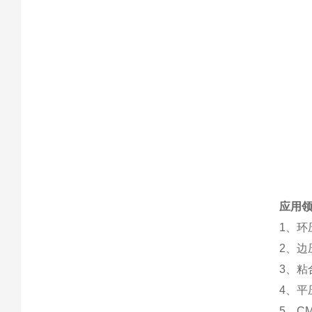
应用
1、环
2、边
3、粘
4、平
5、C