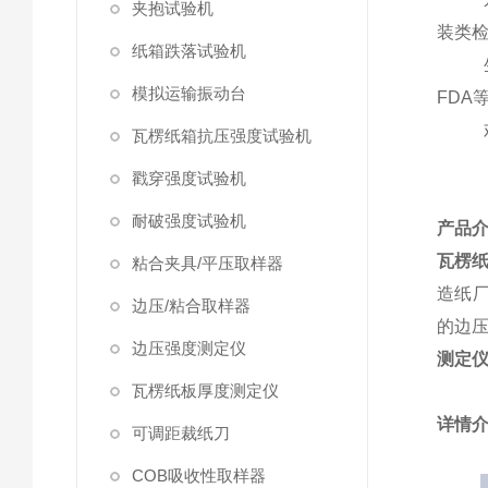
夹抱试验机
装类
纸箱跌落试验机
模拟运输振动台
FDA
瓦楞纸箱抗压强度试验机
戳穿强度试验机
耐破强度试验机
产品
瓦楞
粘合夹具/平压取样器
造纸厂
边压/粘合取样器
的边压
边压强度测定仪
测定
瓦楞纸板厚度测定仪
详情
可调距裁纸刀
COB吸收性取样器