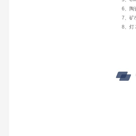
6、
7、矿
8、灯