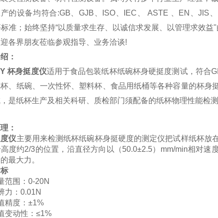
产的设备均符合:GB、GJB、ISO、IEC、 ASTE 、EN、JIS、
等标准；始终坚持“以质量求生存、以诚信求发展、以管理求效益
欢迎各界朋友莅临参观指导、业务洽谈!
介绍：
TDY 杯身挺度仪
适用于食品包装纸杯纸碗杯身硬挺度测试，符合GB
纸杯、纸碗、一次性怀、塑料杯、食品用纸桶等各种容量的杯身
成，是纸杯生产及相关科研、质检部门
须配备的
纸杯物理性能检
原理：
挺度仪
主要用来检测纸杯纸碗杯身挺硬度的测定仪把试样纸杯放
高度约2/3的位置，沿直径方向以（50.0±2.5）mm/min相对
受的最大力。
指标
量范围：0-20N
辨力：0.01N
值精度：±1%
值变动性：≤1%