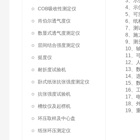
3、示
4、示
COB吸收性测定仪
5、可
肖伯尔透气度仪
6、纸
7、测试
数显式透气度测定仪
8、施力
9、测
层间结合强度测定仪
10、
11、
挺度仪
12、
13、
耐折度试验机
14、
卧式纸张抗张强度测定仪
15、
16、
抗张强度试验机
17、电
18、外
槽纹仪及起楞机
19、
环压取样及中心盘
纸张环压测定仪