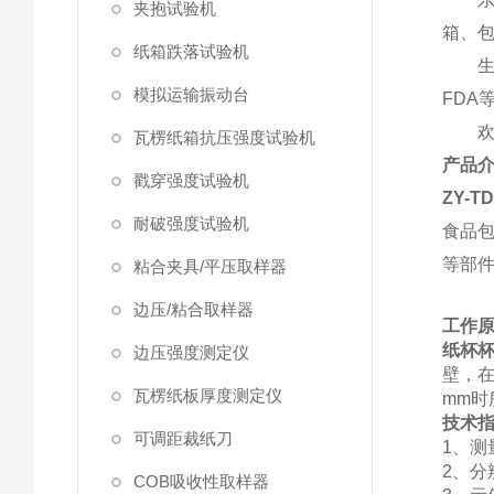
夹抱试验机
箱、
纸箱跌落试验机
生
模拟运输振动台
FDA
瓦楞纸箱抗压强度试验机
产品
戳穿强度试验机
ZY-
耐破强度试验机
食品
等部
粘合夹具/平压取样器
边压/粘合取样器
工作
纸杯
边压强度测定仪
壁，在
瓦楞纸板厚度测定仪
mm时
技术
可调距裁纸刀
1、测
2、分
COB吸收性取样器